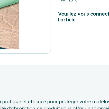
TVA : 20 %
Veuillez vous connect
l'article.
on pratique et efficace pour protéger votre matela
té d'absorption, ce produit vous offre un sommeil