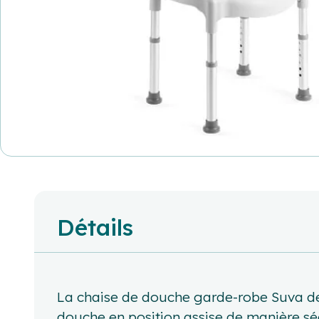
Détails
La chaise de douche garde-robe Suva de c
douche en position assise de manière séc