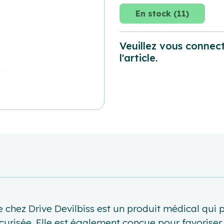
En stock (11)
Veuillez vous connect
l'article.
hez Drive Devilbiss est un produit médical qui pe
urisée. Elle est également conçue pour favoriser 